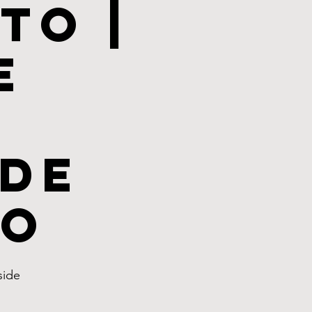
to |
e
 de
to
side