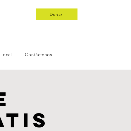
Donar
 local
Contáctenos
e
atis