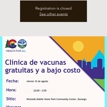
Registration is closed
See other events