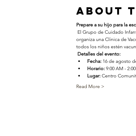
About 
Prepare a su hijo para la es
 El Grupo de Cuidado Infantil, en asociación con el Departamento de la Primera Infancia de Colorado (CDEC), 
organiza una Clínica de Vacu
todos los niños estén vacun
Detalles del evento:
Fecha:
 16 de agosto d
Horario:
 9:00 AM - 2:0
Lugar:
 Centro Comuni
Read More >