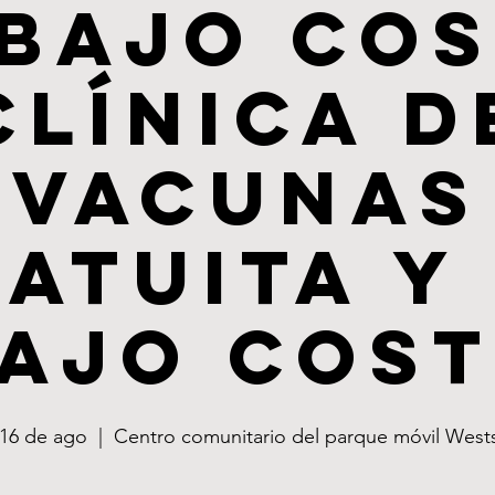
 bajo cos
Clínica d
Vacunas
atuita y
ajo Cos
 16 de ago
  |  
Centro comunitario del parque móvil West