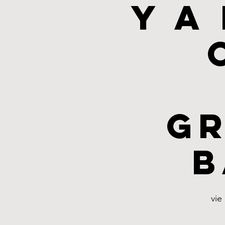
y a
Gr
B
vie