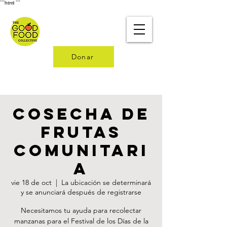
```html
```
Donar
Cosecha de
frutas
comunitari
a
vie 18 de oct
  |  
La ubicación se determinará
y se anunciará después de registrarse
Necesitamos tu ayuda para recolectar
manzanas para el Festival de los Días de la