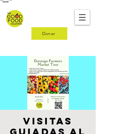
```html
```
Donar
Visitas
guiadas al