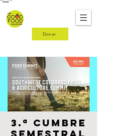
```html
```
Donar
3.ª Cumbre
Semestral