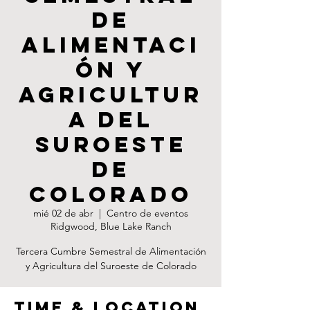
de
Alimentaci
ón y
Agricultur
a del
Suroeste
de
Colorado
mié 02 de abr
  |  
Centro de eventos
Ridgwood, Blue Lake Ranch
Tercera Cumbre Semestral de Alimentación
y Agricultura del Suroeste de Colorado
Time & Location