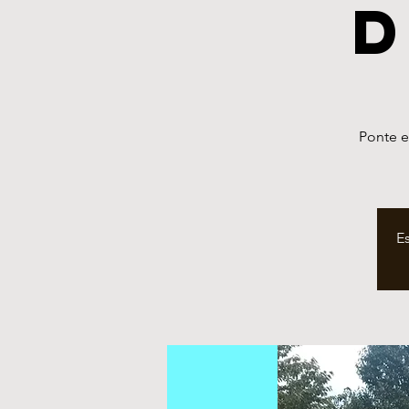
d
Ponte e
E