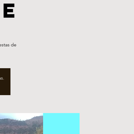
re
estas de
s.