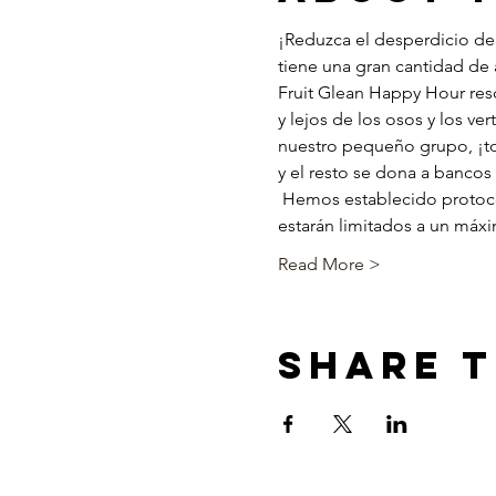
¡Reduzca el desperdicio de 
tiene una gran cantidad de
Fruit Glean Happy Hour resca
y lejos de los osos y los v
nuestro pequeño grupo, ¡tod
y el resto se dona a bancos
 Hemos establecido protocolos COVID para mantenernos a todos seguros y saludables. Nuestros grupos de cosecha 
estarán limitados a un máx
Read More >
Share T