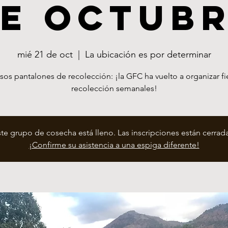
e octub
mié 21 de oct
  |  
La ubicación es por determinar
sos pantalones de recolección: ¡la GFC ha vuelto a organizar fi
recolección semanales!
ste grupo de cosecha está lleno. Las inscripciones están cerrada
¡Confirme su asistencia a una espiga diferente!