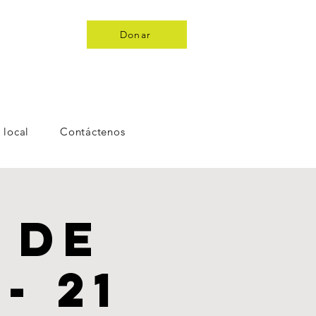
Donar
 local
Contáctenos
 de
- 21