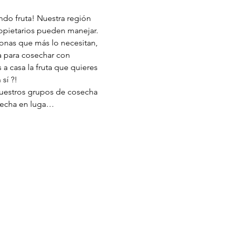
ndo fruta! Nuestra región 
opietarios pueden manejar. 
sonas que más lo necesitan, 
a para cosechar con 
a casa la fruta que quieres 
sí ?!
osecha en luga…