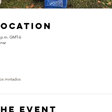
Location
0 p.m. GMT-6
inar
os invitados
the Event