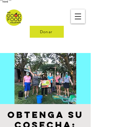
```html
```
Donar
Obtenga su
cosecha: