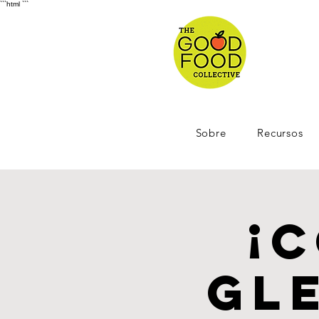
```html
```
Sobre
Recursos
¡
Gl