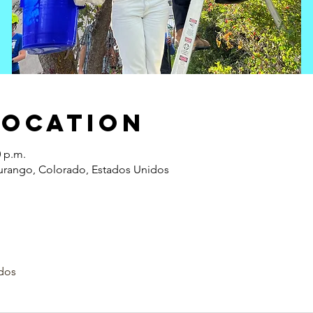
Location
0 p.m.
urango, Colorado, Estados Unidos
dos