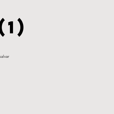
!
(1)
salvar