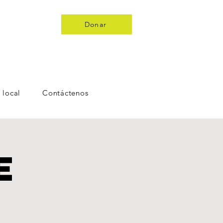
Donar
 local
Contáctenos
e
!