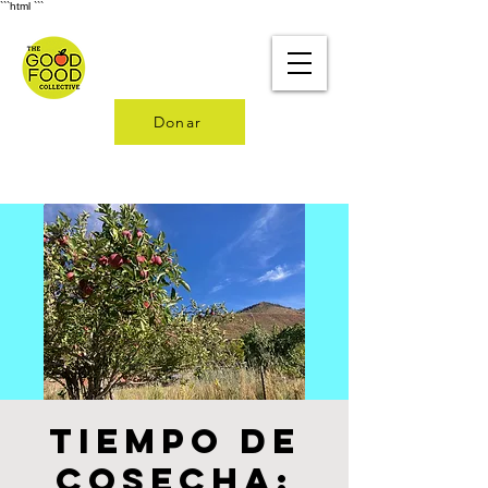
```html
```
Donar
Tiempo de
cosecha: