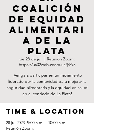
Coalición
de Equidad
Alimentari
a de La
Plata
vie 28 de jul
  |  
Reunión Zoom:
https://us02web.zoom.us/j/893
¡Venga a participar en un movimiento
liderado por la comunidad para mejorar la
seguridad alimentaria y la equidad en salud
en el condado de La Plata!
Time & Location
28 jul 2023, 9:00 a.m. – 10:00 a.m.
Reunión Zoom: