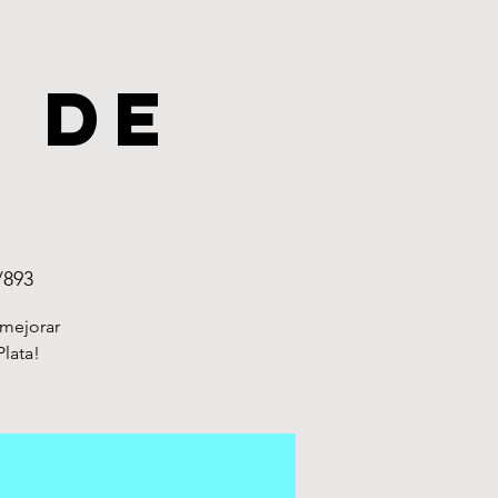
 de
/893
 mejorar
Plata!