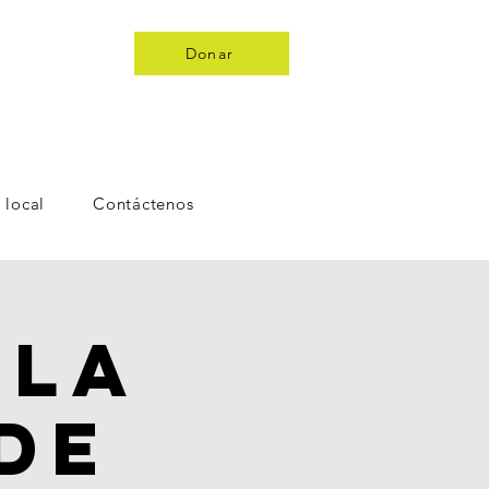
Donar
 local
Contáctenos
 la
de