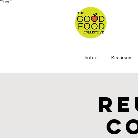
```html
```
Sobre
Recursos
Re
C