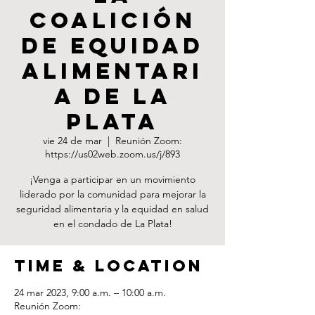
Coalición
de Equidad
Alimentari
a de La
Plata
vie 24 de mar
  |  
Reunión Zoom:
https://us02web.zoom.us/j/893
¡Venga a participar en un movimiento
liderado por la comunidad para mejorar la
seguridad alimentaria y la equidad en salud
en el condado de La Plata!
Time & Location
24 mar 2023, 9:00 a.m. – 10:00 a.m.
Reunión Zoom: