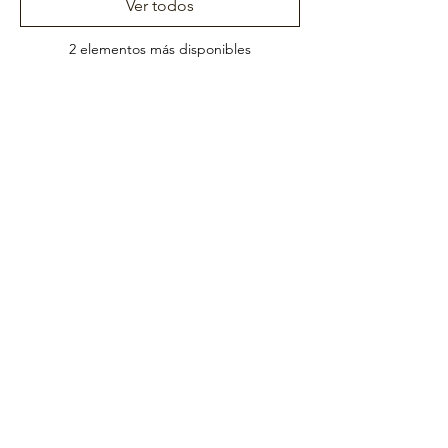
Ver todos
2 elementos más disponibles
Share This
Event
¡¡Te apreciamos!!