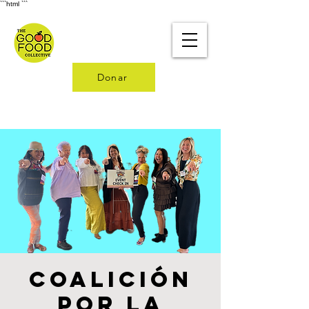
```html
```
Donar
Coalición
por la