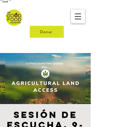
```html
```
Donar
Sesión de
escucha, 9-